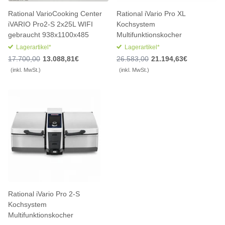
Rational VarioCooking Center
Rational iVario Pro XL
iVARIO Pro2-S 2x25L WIFI
Kochsystem
gebraucht 938x1100x485
Multifunktionskocher
Lagerartikel*
Lagerartikel*
17.700,00
13.088,81€
26.583,00
21.194,63€
(inkl. MwSt.)
(inkl. MwSt.)
Rational iVario Pro 2-S
Kochsystem
Multifunktionskocher