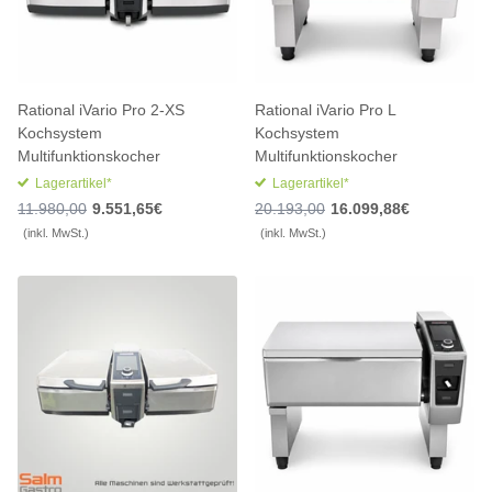
Rational iVario Pro 2-XS
Rational iVario Pro L
Kochsystem
Kochsystem
Multifunktionskocher
Multifunktionskocher
Lagerartikel*
Lagerartikel*
11.980,00
9.551,65€
20.193,00
16.099,88€
(inkl. MwSt.)
(inkl. MwSt.)