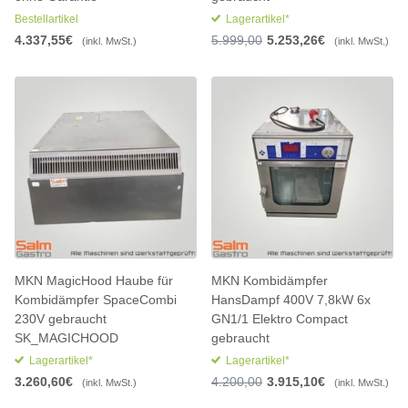
Bestellartikel
Lagerartikel*
4.337,55€
5.999,00
5.253,26€
(inkl. MwSt.)
(inkl. MwSt.)
MKN MagicHood Haube für
MKN Kombidämpfer
Kombidämpfer SpaceCombi
HansDampf 400V 7,8kW 6x
230V gebraucht
GN1/1 Elektro Compact
SK_MAGICHOOD
gebraucht
Lagerartikel*
Lagerartikel*
3.260,60€
4.200,00
3.915,10€
(inkl. MwSt.)
(inkl. MwSt.)