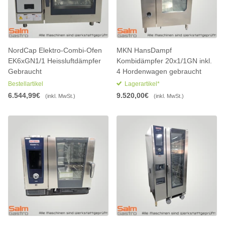
NordCap Elektro-Combi-Ofen
MKN HansDampf
EK6xGN1/1 Heissluftdämpfer
Kombidämpfer 20x1/1GN inkl.
Gebraucht
4 Hordenwagen gebraucht
Bestellartikel
Lagerartikel*
6.544,99€
9.520,00€
(inkl. MwSt.)
(inkl. MwSt.)