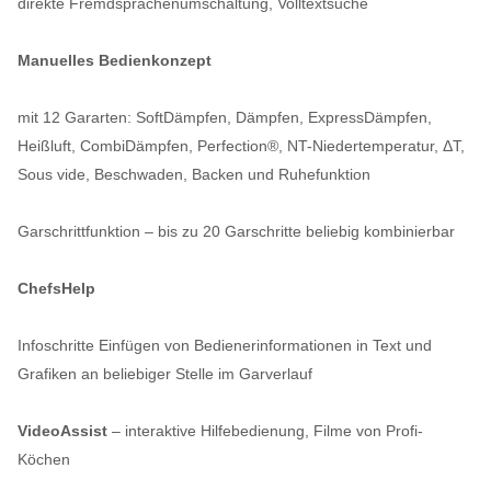
direkte Fremdsprachenumschaltung, Volltextsuche
Manuelles Bedienkonzept
mit 12 Gararten: SoftDämpfen, Dämpfen, ExpressDämpfen,
Heißluft, CombiDämpfen, Perfection®, NT-Niedertemperatur, ΔT,
Sous vide, Beschwaden, Backen und Ruhefunktion
Garschrittfunktion – bis zu 20 Garschritte beliebig kombinierbar
ChefsHelp
Infoschritte Einfügen von Bedienerinformationen in Text und
Grafiken an beliebiger Stelle im Garverlauf
VideoAssist
– interaktive Hilfebedienung, Filme von Profi-
Köchen