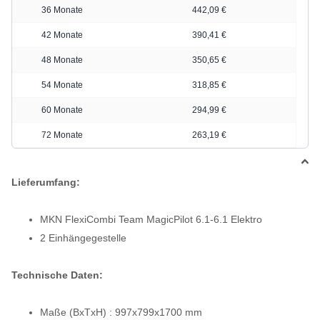
36 Monate
442,09 €
42 Monate
390,41 €
48 Monate
350,65 €
54 Monate
318,85 €
60 Monate
294,99 €
72 Monate
263,19 €
Lieferumfang:
MKN FlexiCombi Team MagicPilot 6.1-6.1 Elektro
2 Einhängegestelle
Technische Daten:
Maße (BxTxH) : 997x799x1700 mm