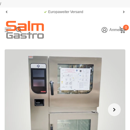
/
Europaweiter Versand
0
Anmelden