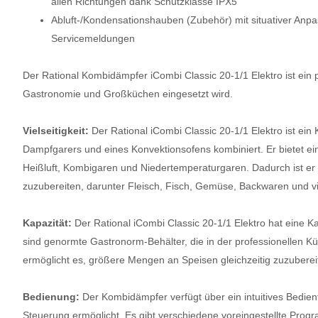
allen Richtungen dank Schutzklasse IPX5
Abluft-/Kondensationshauben (Zubehör) mit situativer Anp
Servicemeldungen
Der Rational Kombidämpfer iCombi Classic 20-1/1 Elektro ist ein 
Gastronomie und Großküchen eingesetzt wird.
Vielseitigkeit:
Der Rational iCombi Classic 20-1/1 Elektro ist ei
Dampfgarers und eines Konvektionsofens kombiniert. Er bietet ei
Heißluft, Kombigaren und Niedertemperaturgaren. Dadurch ist er 
zuzubereiten, darunter Fleisch, Fisch, Gemüse, Backwaren und v
Kapazität:
Der Rational iCombi Classic 20-1/1 Elektro hat eine K
sind genormte Gastronorm-Behälter, die in der professionellen Küc
ermöglicht es, größere Mengen an Speisen gleichzeitig zuzuberei
Bedienung:
Der Kombidämpfer verfügt über ein intuitives Bedien
Steuerung ermöglicht. Es gibt verschiedene voreingestellte Prog