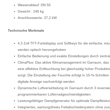
Wasserablauf: DN 50
Gewicht : 246 kg
Anschlusswerte: 37,2 kW
Technische Merkmale
4,3 Zoll TFT-Farbdisplay und Softkeys für die einfache, int
werden optisch hervorgehoben
Einfache Bedienung und exakte Einstellungen durch zentral
ClimaPlus: Das aktive Klimamanagement im Garraum, das pe
eine effektive Entfeuchtung bei gleichzeitig hoher Produkti
sorgt. Die Einstellung der Feuchte erfolgt in 10-%-Schritt
digitale Anzeige nachverfolgt werden
Dynamische Luftverwirbelung im Garraum durch 3 reversier
programmierbaren Lüfterradgeschwindigkeiten.
Leistungsfähiger Dampfgenerator für optimale Dampfleistu
Integriertes, wartungsfreies Fettabscheidesystem ohne zusät