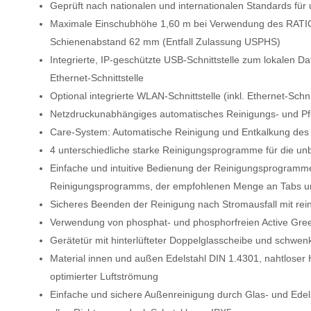
Geprüft nach nationalen und internationalen Standards für 
Maximale Einschubhöhe 1,60 m bei Verwendung des RATI
Schienenabstand 62 mm (Entfall Zulassung USPHS)
Integrierte, IP-geschützte USB-Schnittstelle zum lokalen Da
Ethernet-Schnittstelle
Optional integrierte WLAN-Schnittstelle (inkl. Ethernet-Schnit
Netzdruckunabhängiges automatisches Reinigungs- und P
Care-System: Automatische Reinigung und Entkalkung de
4 unterschiedliche starke Reinigungsprogramme für die un
Einfache und intuitive Bedienung der Reinigungsprogramm
Reinigungsprogramms, der empfohlenen Menge an Tabs un
Sicheres Beenden der Reinigung nach Stromausfall mit rei
Verwendung von phosphat- und phosphorfreien Active Gre
Gerätetür mit hinterlüfteter Doppelglasscheibe und schwen
Material innen und außen Edelstahl DIN 1.4301, nahtlose
optimierter Luftströmung
Einfache und sichere Außenreinigung durch Glas- und Edel