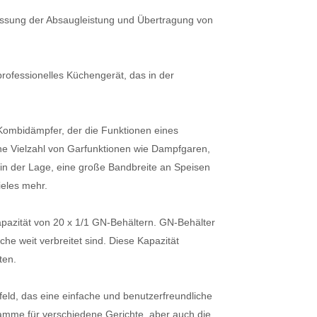
assung der Absaugleistung und Übertragung von
professionelles Küchengerät, das in der
n Kombidämpfer, der die Funktionen eines
ne Vielzahl von Garfunktionen wie Dampfgaren,
in der Lage, eine große Bandbreite an Speisen
ieles mehr.
apazität von 20 x 1/1 GN-Behältern. GN-Behälter
he weit verbreitet sind. Diese Kapazität
ten.
feld, das eine einfache und benutzerfreundliche
ramme für verschiedene Gerichte, aber auch die