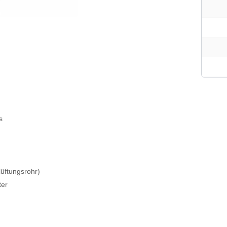
s
üftungsrohr)
ter