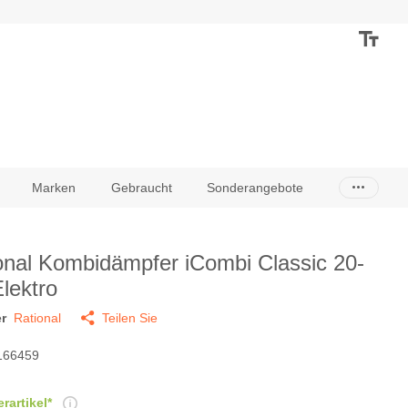
Marken
Gebraucht
Sonderangebote
onal Kombidämpfer iCombi Classic 20-
Elektro
r
Rational
Teilen Sie
166459
rartikel*