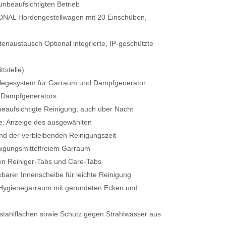
unbeaufsichtigten Betrieb
ONAL Hordengestellwagen mit 20 Einschüben,
tenaustausch Optional integrierte, IP-geschützte
tstelle)
flegesystem für Garraum und Dampfgenerator
s Dampfgenerators
beaufsichtigte Reinigung, auch über Nacht
e: Anzeige des ausgewählten
d der verbleibenden Reinigungszeit
nigungsmittelfreiem Garraum
en Reiniger-Tabs und Care-Tabs
kbarer Innenscheibe für leichte Reinigung
r Hygienegarraum mit gerundeten Ecken und
stahlflächen sowie Schutz gegen Strahlwasser aus