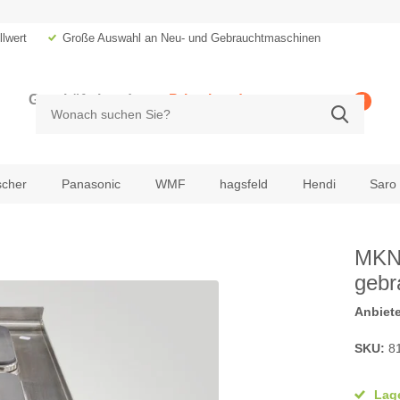
lwert
Große Auswahl an Neu- und Gebrauchtmaschinen
Geschäftskunde
Privatkunde
0
zzgl. MwSt.
inkl. MwSt.
scher
Panasonic
WMF
hagsfeld
Hendi
Saro
MKN 
gebr
Anbiete
SKU:
8
Lage