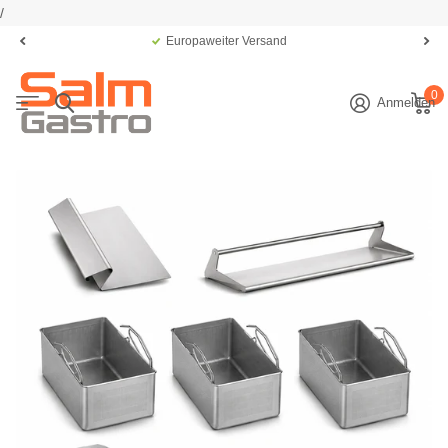
/
Europaweiter Versand
0
Anmelden