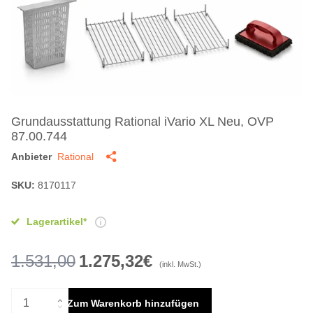
Grundausstattung Rational iVario XL Neu, OVP
87.00.744
Anbieter
Rational
SKU:
8170117
Lagerartikel*
1.531,00
1.275,32€
(inkl. MwSt.)
Zum Warenkorb hinzufügen