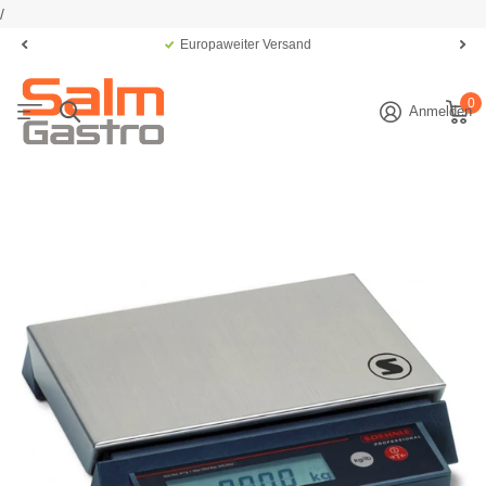
/
Europaweiter Versand
0
Anmelden