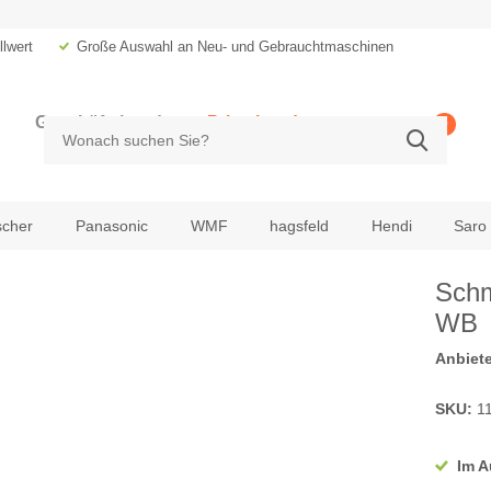
lwert
Große Auswahl an Neu- und Gebrauchtmaschinen
Geschäftskunde
Privatkunde
0
zzgl. MwSt.
inkl. MwSt.
scher
Panasonic
WMF
hagsfeld
Hendi
Saro
Schm
WB
Anbiete
SKU:
11
Im A