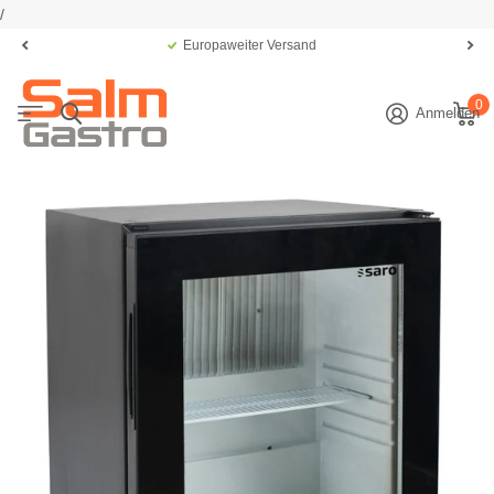
/
Europaweiter Versand
0
Anmelden