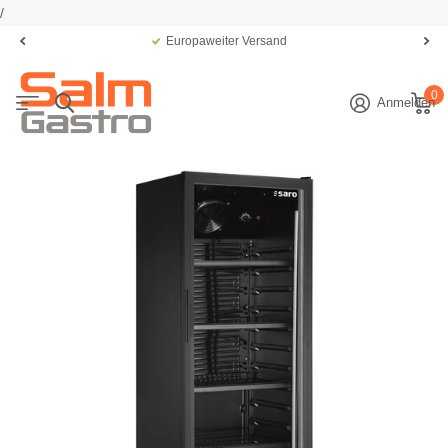
/
Europaweiter Versand
0
Anmelden