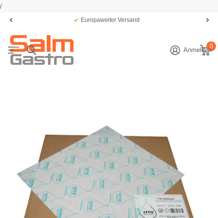
/
Europaweiter Versand
0
Anmelden