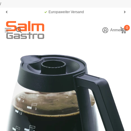
/
Europaweiter Versand
0
Anmelden