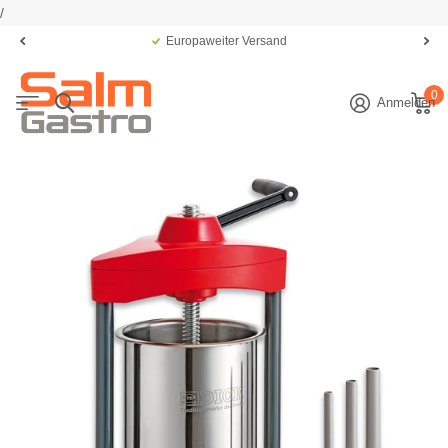
/
Europaweiter Versand
0
Anmelden