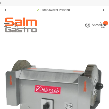
/
Europaweiter Versand
0
Anmelden