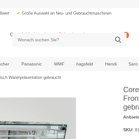
lwert
Große Auswahl an Neu- und Gebrauchtmaschinen
Geschäftskunde
Privatkunde
0
zzgl. MwSt.
inkl. MwSt.
scher
Panasonic
WMF
hagsfeld
Hendi
Saro
risch Warenpräsentation gebraucht
Core
Fron
gebr
Anbiete
SKU:
8