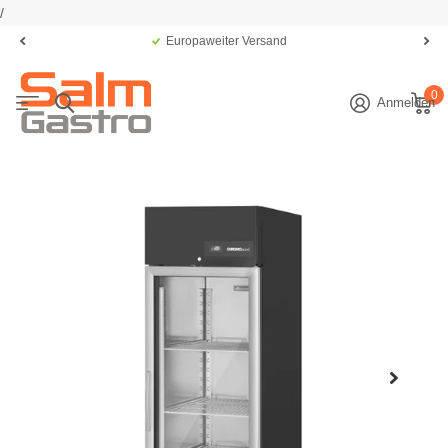
/
Europaweiter Versand
0
Anmelden