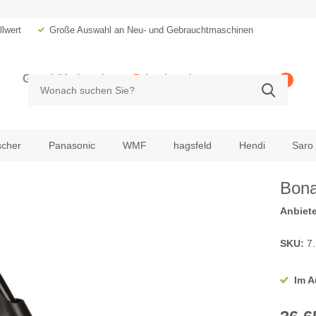
lwert
Große Auswahl an Neu- und Gebrauchtmaschinen
Geschäftskunde
Privatkunde
0
zzgl. MwSt.
inkl. MwSt.
scher
Panasonic
WMF
hagsfeld
Hendi
Saro
Bona
Anbiete
SKU:
7.
Im A