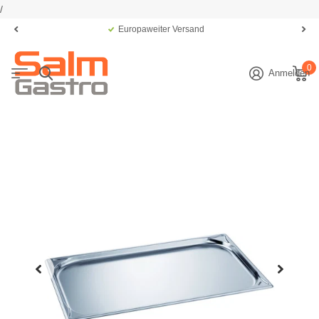
/
Europaweiter Versand
0
Anmelden