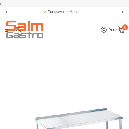
/
Europaweiter Versand
0
Anmelden