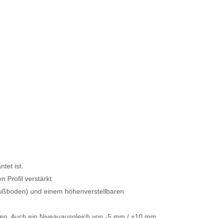
tet ist.
 Profil verstärkt.
Fußboden) und einem höhenverstellbaren
den. Auch ein Niveauausgleich von -5 mm / +10 mm