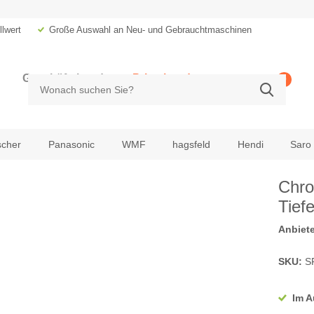
lwert
Große Auswahl an Neu- und Gebrauchtmaschinen
Geschäftskunde
Privatkunde
0
zzgl. MwSt.
inkl. MwSt.
scher
Panasonic
WMF
hagsfeld
Hendi
Saro
Chro
Tief
Anbiete
SKU:
S
Im A