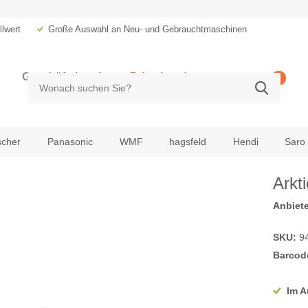
lwert
Große Auswahl an Neu- und Gebrauchtmaschinen
Geschäftskunde
Privatkunde
0
zzgl. MwSt.
inkl. MwSt.
scher
Panasonic
WMF
hagsfeld
Hendi
Saro
Arkt
Anbiete
SKU:
9
Barcod
Im A