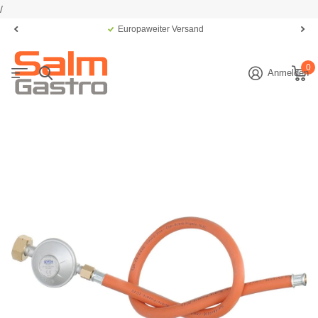
/
Europaweiter Versand
0
Anmelden