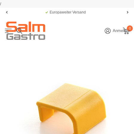
/
Europaweiter Versand
0
Anmelden