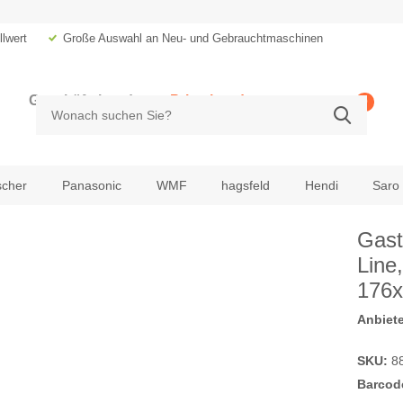
lwert
Große Auswahl an Neu- und Gebrauchtmaschinen
Geschäftskunde
Privatkunde
0
zzgl. MwSt.
inkl. MwSt.
scher
Panasonic
WMF
hagsfeld
Hendi
Saro
Gast
Line
176
Anbiete
SKU:
8
Barcod