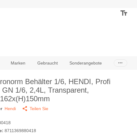
Marken
Gebraucht
Sonderangebote
ronorm Behälter 1/6, HENDI, Profi
, GN 1/6, 2,4L, Transparent,
x162x(H)150mm
r
Hendi
Teilen Sie
80418
e:
8711369880418