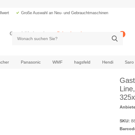
lwert
Große Auswahl an Neu- und Gebrauchtmaschinen
Geschäftskunde
Privatkunde
0
zzgl. MwSt.
inkl. MwSt.
scher
Panasonic
WMF
hagsfeld
Hendi
Saro
Gast
Line
325
Anbiete
SKU:
8
Barcod