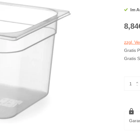
Im A
8,84
zzgl. V
Gratis 
Gratis 
Garan