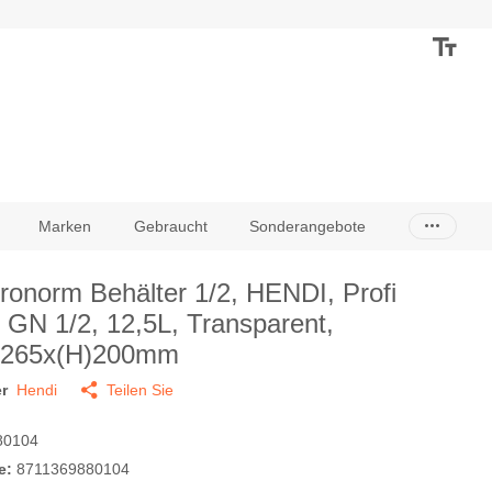
Marken
Gebraucht
Sonderangebote
ronorm Behälter 1/2, HENDI, Profi
, GN 1/2, 12,5L, Transparent,
x265x(H)200mm
r
Hendi
Teilen Sie
80104
e:
8711369880104