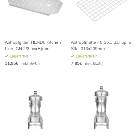
Abtropfgitter, HENDI, Kitchen
Abtropfmatte - 5 Stk., Bar up, 5
Line, GN 2/3, xx(H)mm
Stk., 313x209mm
Lagerartikel*
Lagerartikel*
11,95€
7,85€
(inkl. MwSt.)
(inkl. MwSt.)