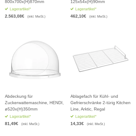
800x700x(H)870mm
125x54x(H)90mm
Lagerartikel*
Lagerartikel*
2.563,08€
462,10€
(inkl. MwSt.)
(inkl. MwSt.)
Abdeckung für
Ablagefach für Kühl- und
Zuckerwattemaschine, HENDI,
Gefrierschränke 2-türig Kitchen
ø520x(H)350mm
Line, Arktic, Regal
Lagerartikel*
Lagerartikel*
81,49€
14,33€
(inkl. MwSt.)
(inkl. MwSt.)