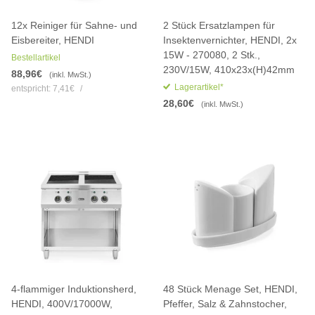
12x Reiniger für Sahne- und
2 Stück Ersatzlampen für
Eisbereiter, HENDI
Insektenvernichter, HENDI, 2x
15W - 270080, 2 Stk.,
Bestellartikel
230V/15W, 410x23x(H)42mm
88,96€
(inkl. MwSt.)
Lagerartikel*
entspricht:
7,41€
/
28,60€
(inkl. MwSt.)
4-flammiger Induktionsherd,
48 Stück Menage Set, HENDI,
HENDI, 400V/17000W,
Pfeffer, Salz & Zahnstocher,