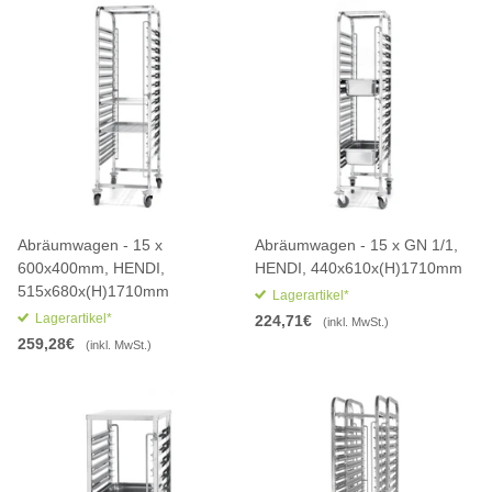
Abräumwagen - 15 x
Abräumwagen - 15 x GN 1/1,
600x400mm, HENDI,
HENDI, 440x610x(H)1710mm
515x680x(H)1710mm
Lagerartikel*
Lagerartikel*
224,71€
(inkl. MwSt.)
259,28€
(inkl. MwSt.)