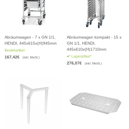
Abräumwagen - 7 x GN 1/1,
Abräumwagen kompakt - 15 x
HENDI, 445x615x(H)945mm
GN 1/1, HENDI,
445x610x(H)1710mm
Bestellartikel
Lagerartikel*
167,42€
(inkl. MwSt.)
276,07€
(inkl. MwSt.)