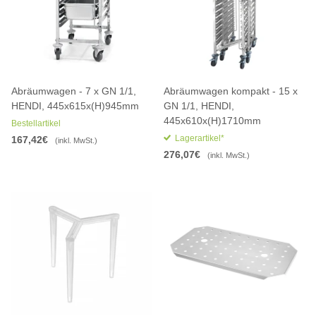
Abräumwagen - 7 x GN 1/1,
Abräumwagen kompakt - 15 x
HENDI, 445x615x(H)945mm
GN 1/1, HENDI,
445x610x(H)1710mm
Bestellartikel
Lagerartikel*
167,42€
(inkl. MwSt.)
276,07€
(inkl. MwSt.)