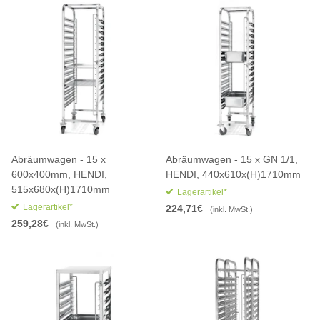
Abräumwagen - 15 x
Abräumwagen - 15 x GN 1/1,
600x400mm, HENDI,
HENDI, 440x610x(H)1710mm
515x680x(H)1710mm
Lagerartikel*
Lagerartikel*
224,71€
(inkl. MwSt.)
259,28€
(inkl. MwSt.)