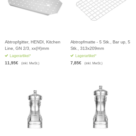
Abtropfgitter, HENDI, Kitchen
Abtropfmatte - 5 Stk., Bar up, 5
Line, GN 2/3, xx(H)mm
Stk., 313x209mm
Lagerartikel*
Lagerartikel*
11,95€
7,85€
(inkl. MwSt.)
(inkl. MwSt.)