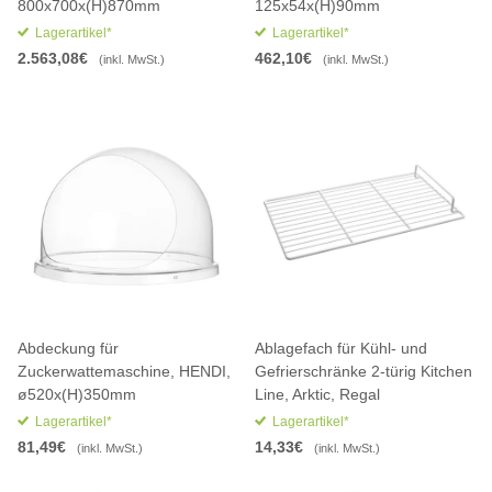
800x700x(H)870mm
125x54x(H)90mm
Lagerartikel*
Lagerartikel*
2.563,08€
462,10€
(inkl. MwSt.)
(inkl. MwSt.)
Abdeckung für
Ablagefach für Kühl- und
Zuckerwattemaschine, HENDI,
Gefrierschränke 2-türig Kitchen
ø520x(H)350mm
Line, Arktic, Regal
Lagerartikel*
Lagerartikel*
81,49€
14,33€
(inkl. MwSt.)
(inkl. MwSt.)