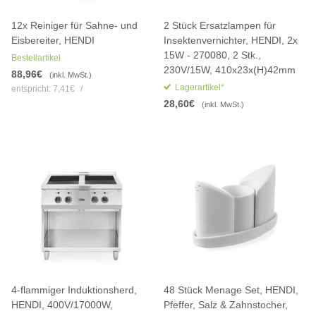
12x Reiniger für Sahne- und
2 Stück Ersatzlampen für
Eisbereiter, HENDI
Insektenvernichter, HENDI, 2x
15W - 270080, 2 Stk.,
Bestellartikel
230V/15W, 410x23x(H)42mm
88,96€
(inkl. MwSt.)
Lagerartikel*
entspricht:
7,41€
/
28,60€
(inkl. MwSt.)
4-flammiger Induktionsherd,
48 Stück Menage Set, HENDI,
HENDI, 400V/17000W,
Pfeffer, Salz & Zahnstocher,