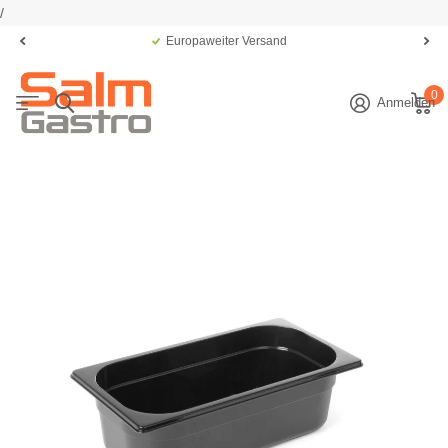
/
Europaweiter Versand
0
Anmelden