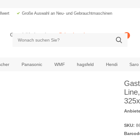
lwert
Große Auswahl an Neu- und Gebrauchtmaschinen
Geschäftskunde
Privatkunde
0
zzgl. MwSt.
inkl. MwSt.
scher
Panasonic
WMF
hagsfeld
Hendi
Saro
Gast
Line
325
Anbiete
SKU:
8
Barcod