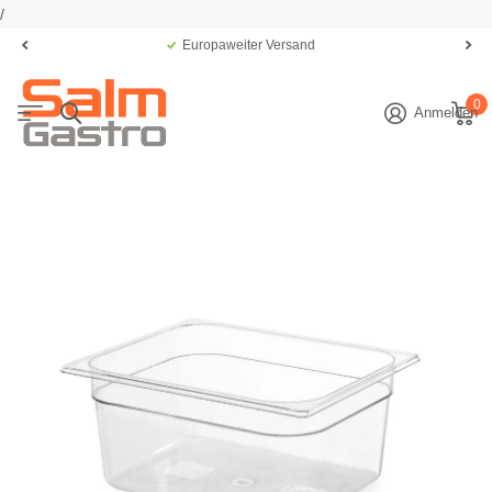
/
Europaweiter Versand
0
Anmelden