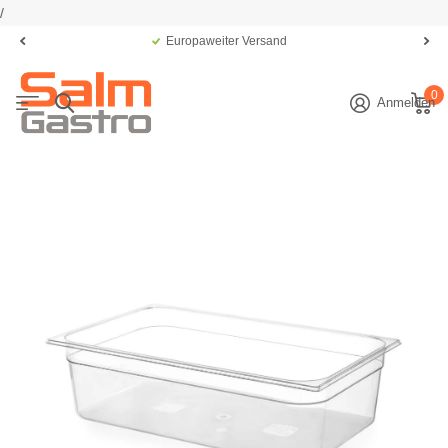
/
Europaweiter Versand
0
Anmelden