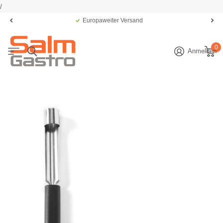
/
Europaweiter Versand
0
Anmelden