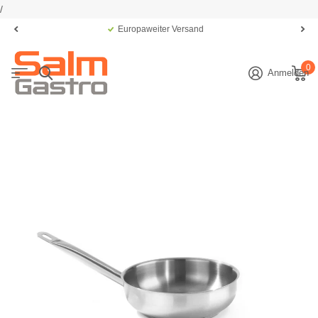
/
Europaweiter Versand
0
Anmelden