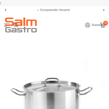
/
Europaweiter Versand
0
Anmelden