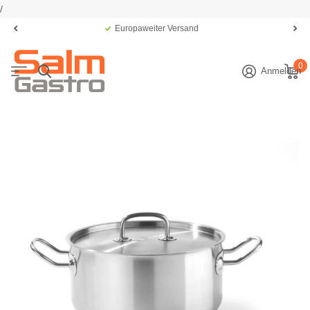
/
Europaweiter Versand
0
Anmelden