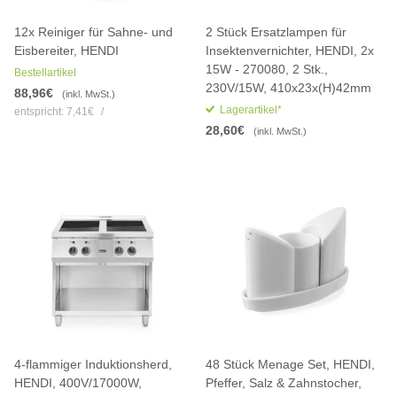
12x Reiniger für Sahne- und
2 Stück Ersatzlampen für
Eisbereiter, HENDI
Insektenvernichter, HENDI, 2x
15W - 270080, 2 Stk.,
Bestellartikel
230V/15W, 410x23x(H)42mm
88,96€
(inkl. MwSt.)
Lagerartikel*
entspricht:
7,41€
/
28,60€
(inkl. MwSt.)
4-flammiger Induktionsherd,
48 Stück Menage Set, HENDI,
HENDI, 400V/17000W,
Pfeffer, Salz & Zahnstocher,