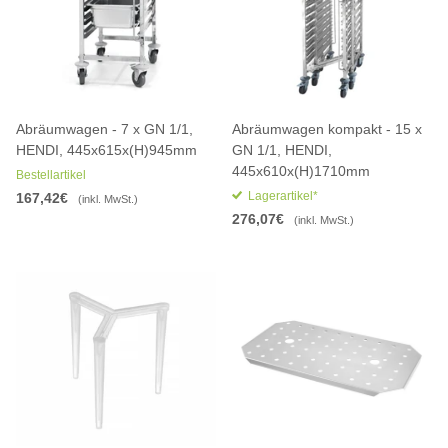
Abräumwagen - 7 x GN 1/1,
Abräumwagen kompakt - 15 x
HENDI, 445x615x(H)945mm
GN 1/1, HENDI,
445x610x(H)1710mm
Bestellartikel
Lagerartikel*
167,42€
(inkl. MwSt.)
276,07€
(inkl. MwSt.)