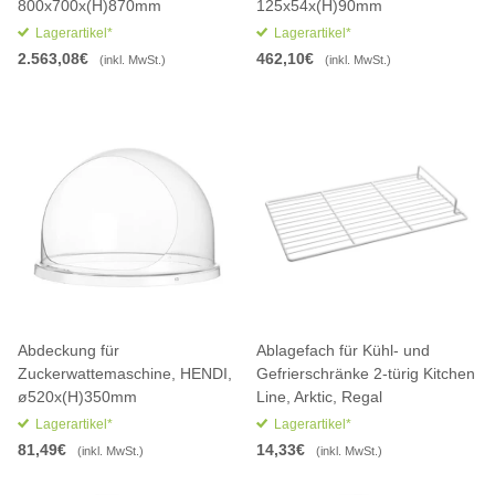
800x700x(H)870mm
125x54x(H)90mm
Lagerartikel*
Lagerartikel*
2.563,08€
462,10€
(inkl. MwSt.)
(inkl. MwSt.)
Abdeckung für
Ablagefach für Kühl- und
Zuckerwattemaschine, HENDI,
Gefrierschränke 2-türig Kitchen
ø520x(H)350mm
Line, Arktic, Regal
Lagerartikel*
Lagerartikel*
81,49€
14,33€
(inkl. MwSt.)
(inkl. MwSt.)