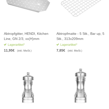
Abtropfgitter, HENDI, Kitchen
Abtropfmatte - 5 Stk., Bar up, 5
Line, GN 2/3, xx(H)mm
Stk., 313x209mm
Lagerartikel*
Lagerartikel*
11,95€
7,85€
(inkl. MwSt.)
(inkl. MwSt.)