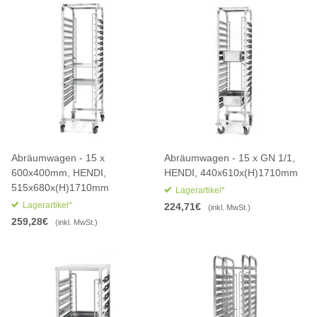
Abräumwagen - 15 x
Abräumwagen - 15 x GN 1/1,
600x400mm, HENDI,
HENDI, 440x610x(H)1710mm
515x680x(H)1710mm
Lagerartikel*
Lagerartikel*
224,71€
(inkl. MwSt.)
259,28€
(inkl. MwSt.)