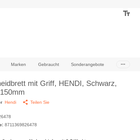
Marken
Gebraucht
Sonderangebote
eidbrett mit Griff, HENDI, Schwarz,
x150mm
r
Hendi
Teilen Sie
26478
e:
8711369826478