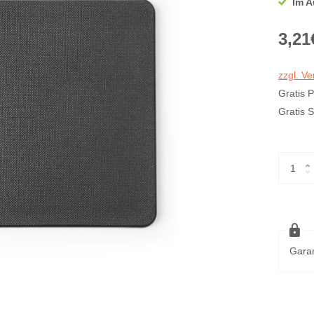
Im A
3,21
zzgl. V
Gratis 
Gratis 
Garan