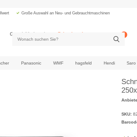
lwert
Große Auswahl an Neu- und Gebrauchtmaschinen
Geschäftskunde
Privatkunde
0
zzgl. MwSt.
inkl. MwSt.
scher
Panasonic
WMF
hagsfeld
Hendi
Saro
Schn
250
Anbiete
SKU:
8
Barcod