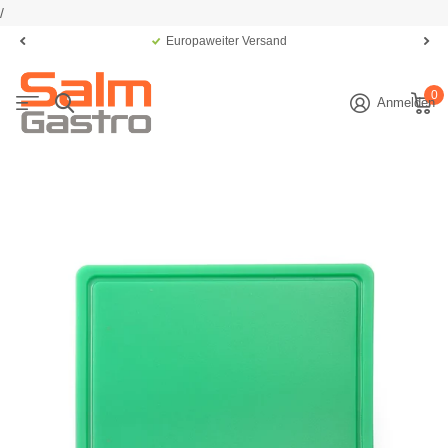
/
Europaweiter Versand
0
Anmelden