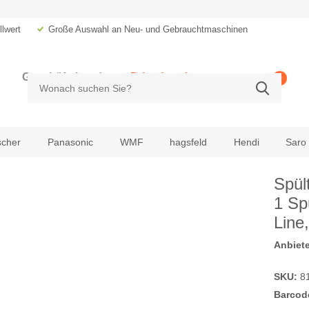
lwert
Große Auswahl an Neu- und Gebrauchtmaschinen
Geschäftskunde
Privatkunde
0
zzgl. MwSt.
inkl. MwSt.
scher
Panasonic
WMF
hagsfeld
Hendi
Saro
Spül
1 Sp
Line
Anbiete
SKU:
8
Barcod