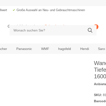
lwert
Große Auswahl an Neu- und Gebrauchtmaschinen
Geschäftskunde
Privatkunde
0
zzgl. MwSt.
inkl. MwSt.
scher
Panasonic
WMF
hagsfeld
Hendi
Saro
Wand
Tief
160
Anbiete
SKU:
8
Barcod