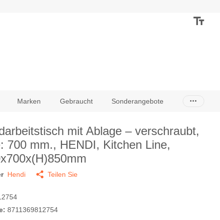
Marken
Gebraucht
Sonderangebote
arbeitstisch mit Ablage – verschraubt,
e: 700 mm., HENDI, Kitchen Line,
0x700x(H)850mm
r
Hendi
Teilen Sie
12754
e:
8711369812754