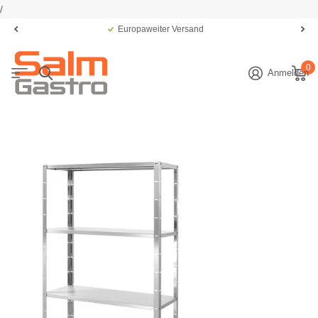
/
Europaweiter Versand
0
Anmelden