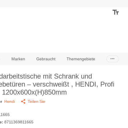
o
Marken
Gebraucht
Themengebiete
arbeitstische mit Schrank und
ebetüren – verschweißt , HENDI, Profi
, 1200x600x(H)850mm
r
Hendi
Teilen Sie
1665
e:
8711369811665