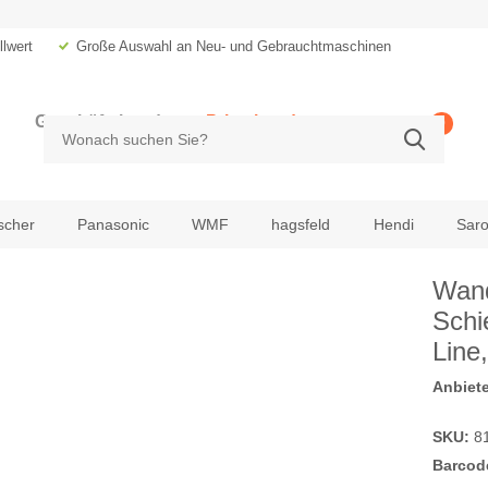
lwert
Große Auswahl an Neu- und Gebrauchtmaschinen
Geschäftskunde
Privatkunde
0
zzgl. MwSt.
inkl. MwSt.
scher
Panasonic
WMF
hagsfeld
Hendi
Sar
Wand
Schi
Line
Anbiete
SKU:
81
Barcod