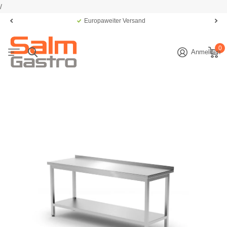
/
Europaweiter Versand
0
Anmelden