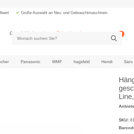
lwert
Große Auswahl an Neu- und Gebrauchtmaschinen
Geschäftskunde
Privatkunde
0
zzgl. MwSt.
inkl. MwSt.
scher
Panasonic
WMF
hagsfeld
Hendi
Saro
Häng
gesc
Line
Anbiete
SKU:
81
Barcod