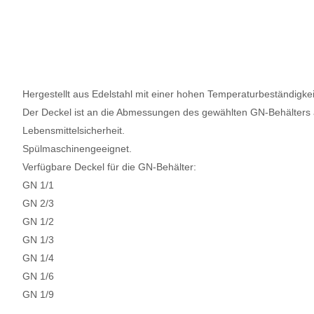
Hergestellt aus Edelstahl mit einer hohen Temperaturbeständigkei
Der Deckel ist an die Abmessungen des gewählten GN-Behälters 
Lebensmittelsicherheit.
Spülmaschinengeeignet.
Verfügbare Deckel für die GN-Behälter:
GN 1/1
GN 2/3
GN 1/2
GN 1/3
GN 1/4
GN 1/6
GN 1/9