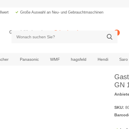
lwert
Große Auswahl an Neu- und Gebrauchtmaschinen
Geschäftskunde
Privatkunde
0
zzgl. MwSt.
inkl. MwSt.
scher
Panasonic
WMF
hagsfeld
Hendi
Saro
Gast
GN 
Anbiete
SKU:
8
Barcod