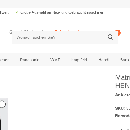
lwert
Große Auswahl an Neu- und Gebrauchtmaschinen
Geschäftskunde
Privatkunde
0
zzgl. MwSt.
inkl. MwSt.
scher
Panasonic
WMF
hagsfeld
Hendi
Saro
Matr
HEND
Anbiete
SKU:
8
Barcod