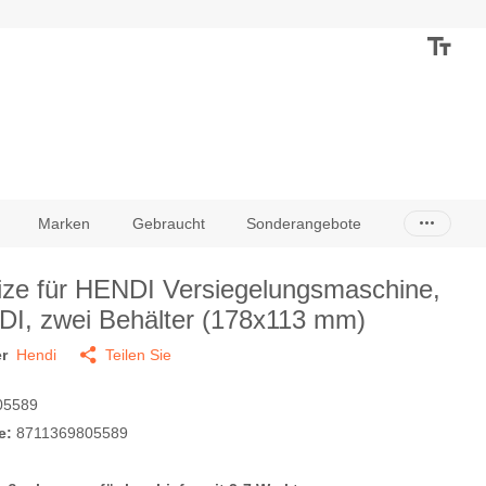
Marken
Gebraucht
Sonderangebote
ize für HENDI Versiegelungsmaschine,
I, zwei Behälter (178x113 mm)
r
Hendi
Teilen Sie
05589
e:
8711369805589