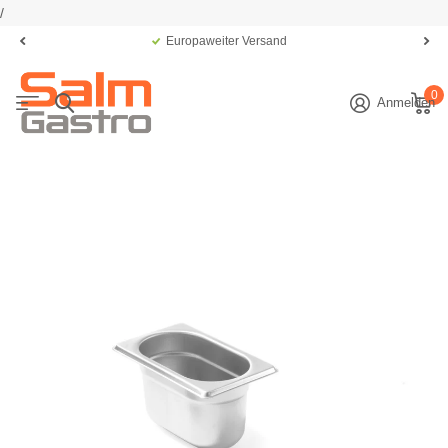
/
Europaweiter Versand
0
Anmelden