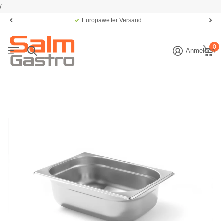
/
Europaweiter Versand
0
Anmelden