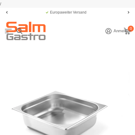
/
Europaweiter Versand
0
Anmelden