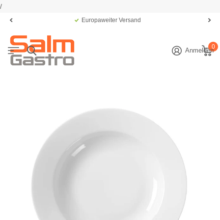
/
Europaweiter Versand
0
Anmelden